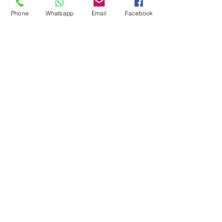
Compu-Tra
de Wyss
IT-Support für Apple und Windows
Phone
Whatsapp
Email
Facebook
Bergfeld 17
3325 Hettiswil
Schweiz
Compu-Trade IT AG
IT-Support für Apple und Windows
Wynigenstrasse 6
3400 Burgdorf
Schweiz
Tel.:
034 411 11 33
Mail:
info(@)compu-trade.ch
Öffnungszeiten:
Mo - Do
08.00 - 12.00
13.20 - 17.30
h