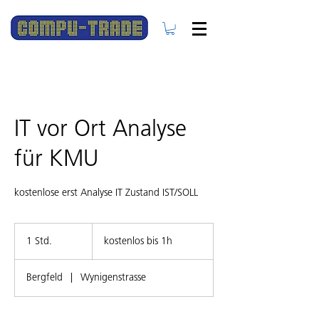
IT vor Ort Analyse
für KMU
kostenlose erst Analyse IT Zustand IST/SOLL
kostenlos
bis
1 Std.
1
kostenlos bis 1h
1h
S
t
Bergfeld
|
Wynigenstrasse
d