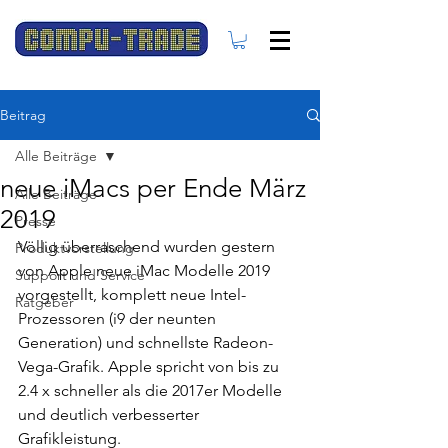
Beitrag
Alle Beiträge
neue iMacs per Ende März
Alle Beiträge
2019
Presse
Völlig überraschend wurden gestern 
Produktvorstellung
von Apple neue iMac Modelle 2019 
Support und Service
vorgestellt, komplett neue Intel-
Ratgeber
Prozessoren (i9 der neunten 
Generation) und schnellste Radeon-
Vega-Grafik. Apple spricht von bis zu 
2.4 x schneller als die 2017er Modelle 
und deutlich verbesserter 
Grafikleistung.