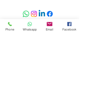
Standorte von Compu-Trade
Phone
Whatsapp
Email
Facebook
Compu-Tra
de Wyss
IT-Support für Apple und Windows
Bergfeld 17
3325 Hettiswil
Schweiz
Compu-Trade IT AG
IT-Support für Apple und Windows
Wynigenstrasse 6
3400 Burgdorf
Schweiz