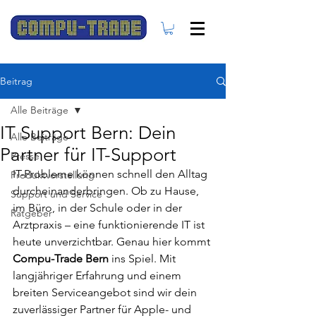
Beitrag
Alle Beiträge
IT Support Bern: Dein
Alle Beiträge
Partner für IT-Support
Presse
IT-Probleme können schnell den Alltag 
Produktvorstellung
durcheinanderbringen. Ob zu Hause, 
Support und Service
im Büro, in der Schule oder in der 
Ratgeber
Arztpraxis – eine funktionierende IT ist 
heute unverzichtbar. Genau hier kommt 
Compu-Trade Bern
 ins Spiel. Mit 
langjähriger Erfahrung und einem 
breiten Serviceangebot sind wir dein 
zuverlässiger Partner für Apple- und 