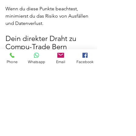
Wenn du diese Punkte beachtest, 
minimierst du das Risiko von Ausfällen 
und Datenverlust.
Dein direkter Draht zu 
Compu-Trade Bern
Wir sind stolz darauf, ein 
Phone
Whatsapp
Email
Facebook
vertrauenswürdiger Partner für IT-
Support in der Schweiz zu sein. Unsere 
Erfahrung und unser Engagement 
machen uns zur ersten Wahl für 
Privatpersonen, Unternehmen, Schulen 
und Arztpraxen. Wenn du 
Unterstützung brauchst, zögere nicht, 
uns zu kontaktieren.
Für schnelle Hilfe und kompetente 