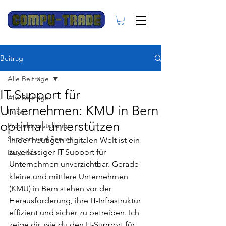
Beitrag
Alle Beiträge
IT-Support für
Alle Beiträge
Unternehmen: KMU in Bern
Presse
optimal unterstützen
Produktvorstellung
Support und Service
In der heutigen digitalen Welt ist ein 
zuverlässiger IT-Support für 
Ratgeber
Unternehmen unverzichtbar. Gerade 
kleine und mittlere Unternehmen 
(KMU) in Bern stehen vor der 
Herausforderung, ihre IT-Infrastruktur 
effizient und sicher zu betreiben. Ich 
zeige dir, wie du den IT-Support für 