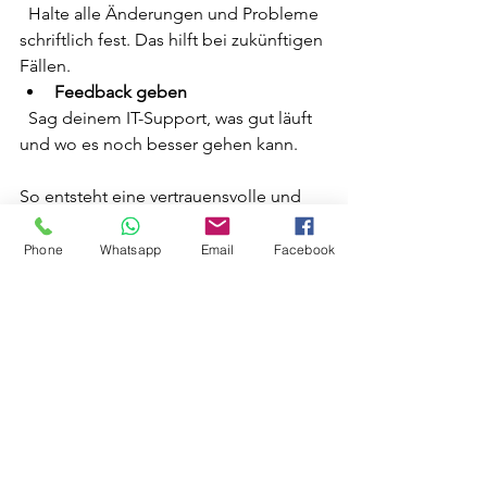
  Halte alle Änderungen und Probleme 
schriftlich fest. Das hilft bei zukünftigen 
Fällen.  
Feedback geben
  Sag deinem IT-Support, was gut läuft 
und wo es noch besser gehen kann.  
So entsteht eine vertrauensvolle und 
effiziente Zusammenarbeit.
Phone
Whatsapp
Email
Facebook
IT-Support als 
Wettbewerbsvorteil 
nutzen
Ein gut funktionierender IT-Support ist 
mehr als nur Problemlösung. Er kann 
dein Unternehmen stärken und dir 
einen Wettbewerbsvorteil verschaffen. 