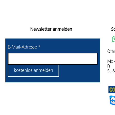
Newsletter anmelden
S
E-Mail-Adresse
*
Öffn
Mo 
Fr 
kostenlos anmelden
Sa 