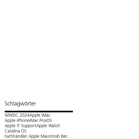
Schlagwörter
WWDC 2024
Apple iMac
Apple iPhone
iMac Pro
iOS
Apple IT Support
Apple Watch
Catalina OS
Fachhändler Apple Macintosh Bern Schweiz