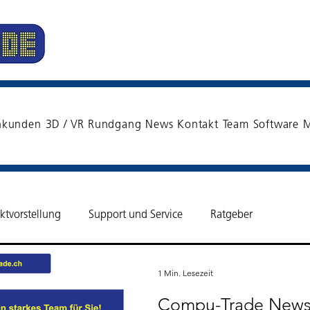
nkunden
3D / VR Rundgang
News
Kontakt
Team
Software
M
ktvorstellung
Support und Service
Ratgeber
1 Min. Lesezeit
Compu-Trade News 