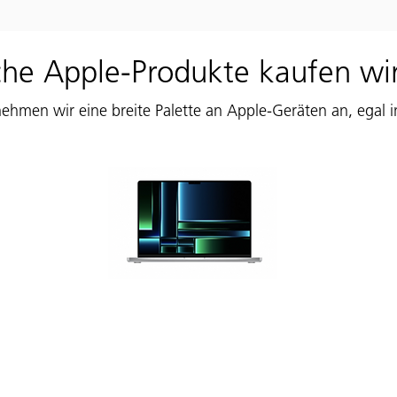
he Apple-Produkte kaufen wi
ehmen wir eine breite Palette an Apple-Geräten an, egal 
MacBook Ankauf
iMa
, egal
Ob MacBook Pro oder MacBook Air,
Ihre 
neueste
wir sind interessiert an allen
g
hones
Modellen und Speichergrößen.
gebra