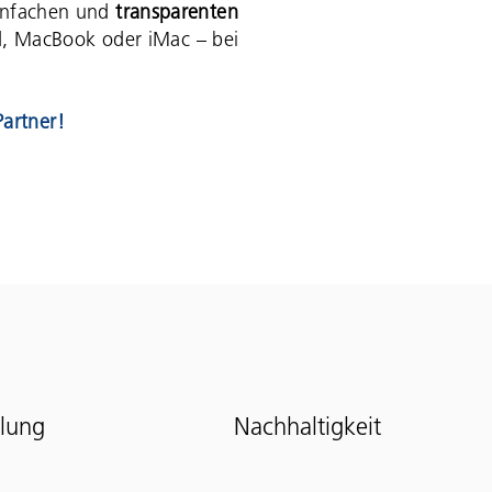
einfachen und
transparenten
ad, MacBook oder iMac – bei
Partner!
klung
Nachhaltigkeit