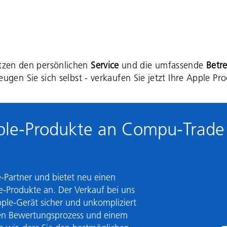
 jedes
Unsere Bewertung orientiert sich an
biet
Marktwert und Zustand.
un
tzen den persönlichen
Service
und die umfassende
Betr
ugen Sie sich selbst - verkaufen Sie jetzt Ihre Apple Pr
le-Produkte an Compu-Trade
-Partner
und bietet neu einen
e-Produkte an. Der Verkauf bei uns
Apple-Gerät sicher und unkompliziert
len Bewertungsprozess und einem