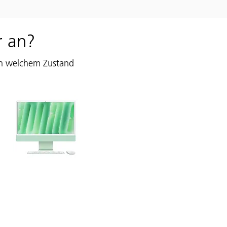
r an?
in welchem Zustand
c & Mac mini Ankauf
Apple-Desktops sind bei uns
ut aufgehoben. Auch für
uchte iMacs und Mac minis