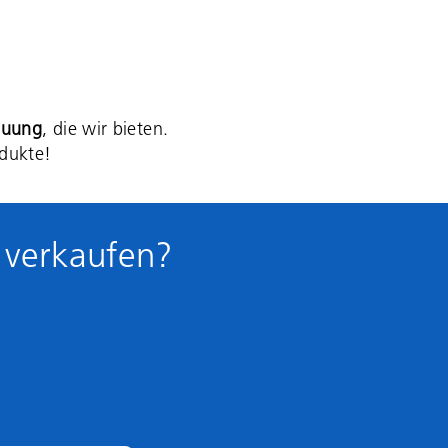
en wir faire Preise und eine
komplizierte Abwicklung.
euung
, die wir bieten.
odukte!
 verkaufen?