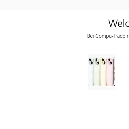
Welc
Bei Compu-Trade n
iPhone Ankauf
Verkaufen Sie uns Ihr iPhone
ob älteres Modell oder die 
Generation. Wir kaufen iP