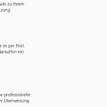
ails zu Ihrem
tzung.
e es per Post.
araufhin ein
e professionelle
per Überweisung