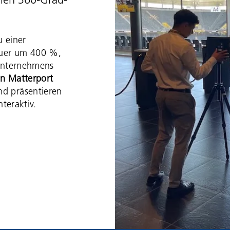
llen 360-Grad-
u einer
dauer um 400 %,
 Unternehmens
n Matterport
nd präsentieren
nteraktiv.