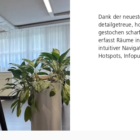
Dank der neues
detailgetreue, 
gestochen scharf
erfasst Räume in
intuitiver Navig
Hotspots, Infop