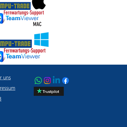
r uns
ressum
B