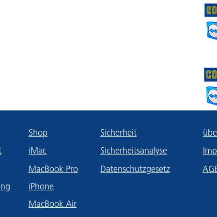
Shop
Sicherheit
übe
t
iMac
Sicherheitsanalyse
Imp
MacBook Pro
Datenschutzgesetz
AG
ung
iPhone
MacBook Air