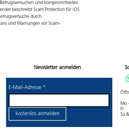
 Betrugsversuchen und kompromittierten
nder beschreibt Scam Protection für iOS
Betrugsversuche durch
scans und Warnungen vor Scam-
Newsletter anmelden
S
E-Mail-Adresse
*
Öffn
Mo 
Fr 
kostenlos anmelden
Sa 