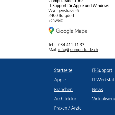
Compu-Trade IT AG
IT-Support für Apple und Windows
Wynigenstrasse 6
3400 Burgdorf
Schweiz
Tel.:
034 411 11 33
Mail:
info(@)compu-trade.ch
Startseite
IT-Support
Apple
IT-Werkstat
Branchen
News
Architektur
Virtualisier
Praxen / Ärzte