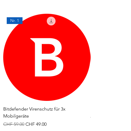
Nr. 1
Bitdefender Virenschutz für 3x
Bitdefender Antivir
Mobilgeräte
Standardpreis
CHF 49.00
Standardpreis
Sale-Preis
CHF 59.00
CHF 49.00
inkl. MwSt