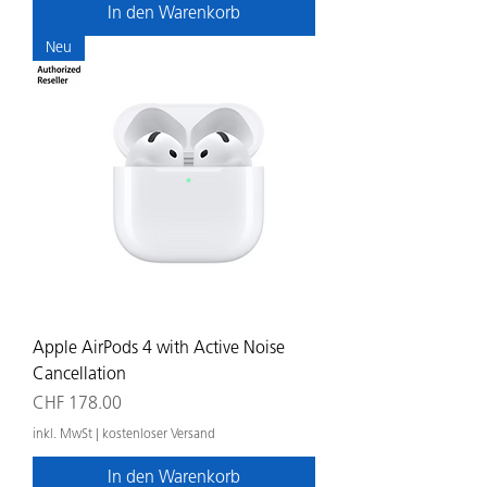
In den Warenkorb
Neu
Apple AirPods 4 with Active Noise
Cancellation
Preis
CHF 178.00
inkl. MwSt
|
kostenloser Versand
In den Warenkorb