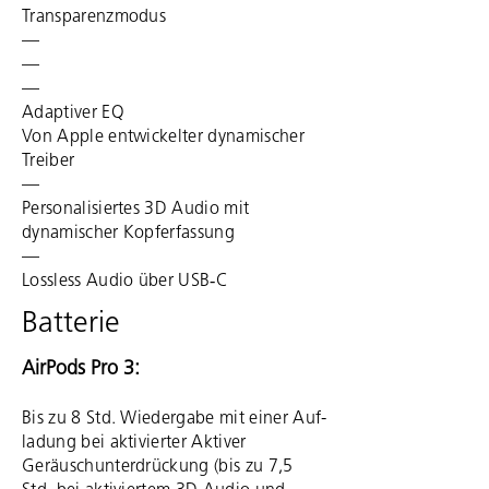
Trans­pa­renz­modus
—
—
—
Adaptiver EQ
Von Apple entwickelter dynamischer
Treiber
—
Persona­lisiertes 3D Audio mit
dynamischer Kopferfassung
—
Lossless Audio über USB‑C
Batterie
AirPods Pro 3:
Bis zu 8 Std. Wieder­gabe mit einer Auf­
la­dung bei aktivierter Aktiver
Geräusch­unter­drückung (bis zu 7,5