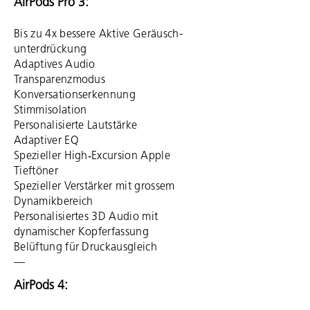
AirPods Pro 3:
Bis zu 4x bessere Aktive Geräusch­
unterdrückung
Adaptives Audio
Trans­pa­renz­modus
Konver­sations­erkennung
Stimm­isolation
Persona­lisierte Laut­stärke
Adaptiver EQ
Spezieller High‑Excursion Apple
Tieftöner
Spezieller Ver­stärker mit grossem
Dynamik­bereich
Persona­lisiertes 3D Audio mit
dynamischer Kopferfassung
Belüf­tung für Druckausgleich
—
AirPods 4: