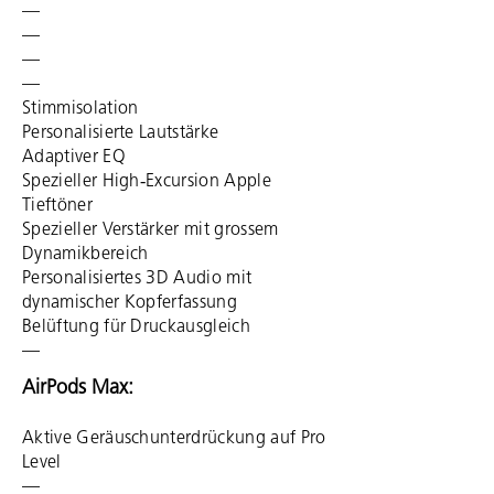
—
—
—
—
Stimm­isolation
Persona­lisierte Laut­stärke
Adaptiver EQ
Spezieller High‑Excursion Apple
Tieftöner
Spezieller Ver­stärker mit grossem
Dynamik­bereich
Persona­lisiertes 3D Audio mit
dynamischer Kopferfassung
Belüf­tung für Druckausgleich
—
AirPods Max:
Aktive Geräusch­unter­drückung auf Pro
Level
—