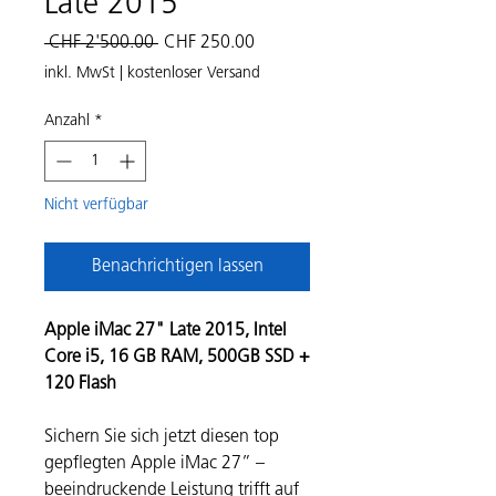
Late 2015
Standardpreis
Sale-
 CHF 2'500.00 
CHF 250.00
Preis
inkl. MwSt
|
kostenloser Versand
Anzahl
*
Nicht verfügbar
Benachrichtigen lassen
Apple iMac 27" Late 2015, Intel
Core i5, 16 GB RAM, 500GB SSD +
120 Flash
Sichern Sie sich jetzt diesen top
gepflegten Apple iMac 27” –
beeindruckende Leistung trifft auf