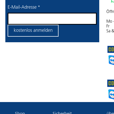
E-Mail-Adresse
*
Öffn
Mo 
Fr 
kostenlos anmelden
Sa 