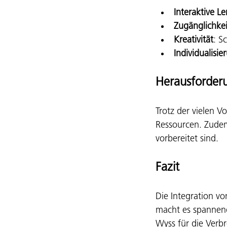
Interaktive 
Zugänglichkei
Kreativität
: S
Individualisie
Herausforder
Trotz der vielen V
Ressourcen. Zudem 
vorbereitet sind.
Fazit
Die Integration vo
macht es spannend
Wyss für die Verb