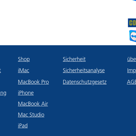
Shop
Sicherheit
übe
t
iMac
Sicherheitsanalyse
Imp
MacBook Pro
Datenschutzgesetz
AG
ung
iPhone
MacBook Air
Mac Studio
iPad