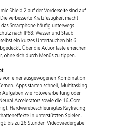
c Shield 2 auf der Vorderseite sind auf
 Die verbesserte Kratzfestigkeit macht
n das Smartphone häufig unterwegs
chutz nach IP68: Wasser und Staub
elbst ein kurzes Untertauchen bis 6
abgedeckt. Über die Actiontaste erreichen
er, ohne sich durch Menüs zu tippen.
bt
Sie von einer ausgewogenen Kombination
ernen. Apps starten schnell, Multitasking
ive Aufgaben wie Fotoverarbeitung oder
ural Accelerators sowie die 16‑Core
nigt. Hardwarebeschleunigtes Raytracing
Schatteneffekte in unterstützten Spielen.
sorgt: bis zu 26 Stunden Videowiedergabe