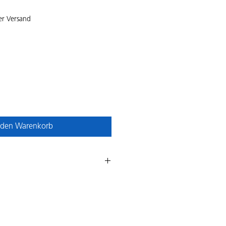
er Versand
 den Warenkorb
 XDR OLED Display mit hoher
one und P3-Farbraum
re CPU, 4‑Core GPU, 16‑Core
d hardwarebeschleunigtem