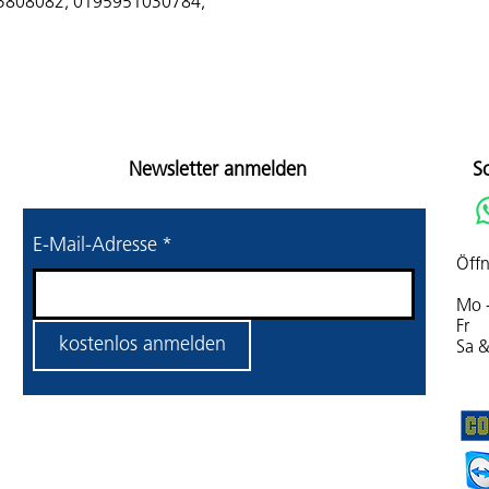
3808082, 0195951030784,
Newsletter anmelden
S
E-Mail-Adresse
*
Öffn
Mo 
Fr 
kostenlos anmelden
Sa 