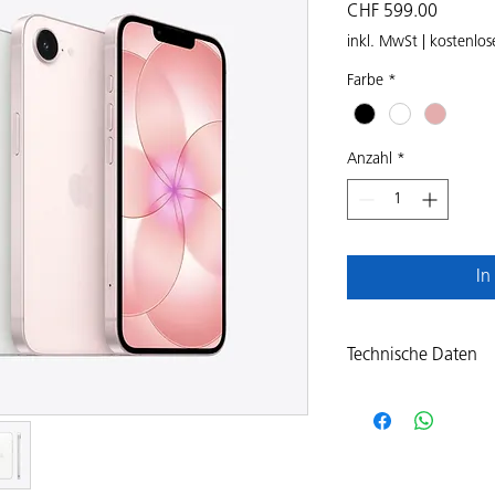
Preis
CHF 599.00
inkl. MwSt
|
kostenlos
Farbe
*
Anzahl
*
In
Technische Daten
6,1" Super Retina
Helligkeit, True T
A19 Chip mit 6‑Co
Neural Engine un
Raytracing