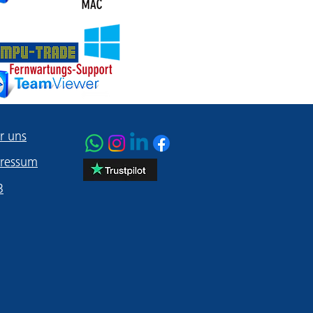
r uns
ressum
B