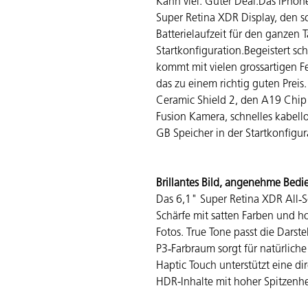
Kann viel. Guter Deal.Das iPhon
Super Retina XDR Display, den s
Batterielaufzeit für den ganzen 
Startkonfiguration.Begeistert s
kommt mit vielen gross­artigen F
das zu einem richtig guten Preis. 
Ceramic Shield 2, den A19 Chip 
Fusion Kamera, schnelles kabel
GB Speicher in der Start­konfigur
Brillantes Bild, angenehme Bed
Das 6,1" Super Retina XDR All‑S
Schärfe mit satten Farben und ho
Fotos. True Tone passt die Darst
P3‑Farbraum sorgt für natürlich
Haptic Touch unterstützt eine d
HDR-Inhalte mit hoher Spitzenhel