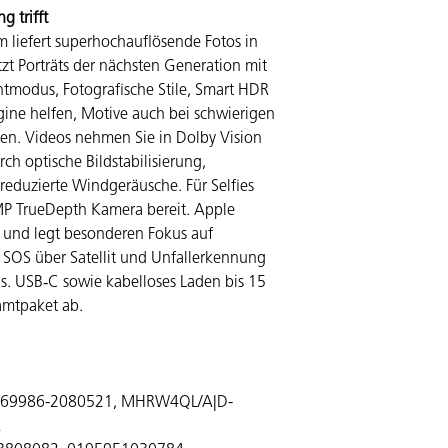
 trifft
 liefert superhochauflösende Fotos in
t Porträts der nächsten Generation mit
htmodus, Fotografische Stile, Smart HDR
ine helfen, Motive auch bei schwierigen
gen. Videos nehmen Sie in Dolby Vision
rch optische Bildstabilisierung,
eduzierte Windgeräusche. Für Selfies
MP TrueDepth Kamera bereit. Apple
rt und legt besonderen Fokus auf
 SOS über Satellit und Unfallerkennung
s. USB‑C sowie kabelloses Laden bis 15
mtpaket ab.
69986-2080521, MHRW4QL/A|D-
A