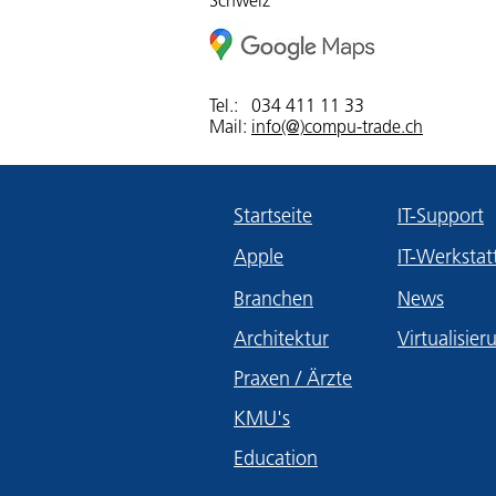
Schweiz
Tel.:
034 411 11 33
Mail:
info(@)compu-trade.ch
Startseite
IT-Support
Apple
IT-Werkstat
Branchen
News
Architektur
Virtualisier
Praxen / Ärzte
KMU's
Education