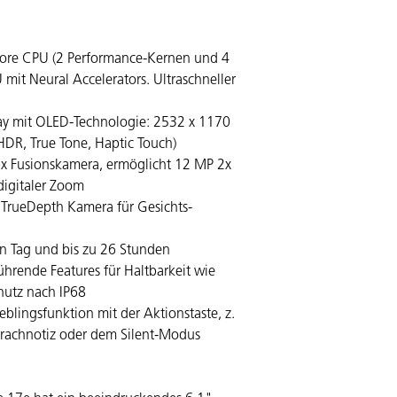
48 MP Fusion Kame
60 fps, Apple Inte
Satellit)
ore CPU (2 Per­for­mance-Kernen und 4
 mit Neural Accelerators. Ultraschneller
Bartype, Betriebssyst
5G SA, 5G NSA, 5G Sub
ay mit OLED-Technologie: 2532 x 1170
Touchscreen, Super Re
HDR, True Tone, Haptic Touch)
460 ppi • Kameras: 48
(802.11 ax) • Dual-SI
x Fusionskamera, ermög­licht 12 MP 2x
Staubgeschützt (IP68)
digitaler Zoom
über Satellit
e TrueDepth Kamera für Gesichts­
en Tag und bis zu 26 Stunden
rende Features für Haltbarkeit wie
hutz nach IP68
eblingsfunktion mit der Aktionstaste, z.
prachnotiz oder dem Silent-Modus