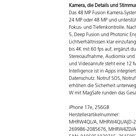
Kamera, die Details und Stimmung
Das 48 MP Fusion Kamera‑System
24 MP oder 48 MP und unterstütz
Fokus‑ und Tiefenkontrolle. Nac
5, Deep Fusion und Photonic Eng
Lichtverhältnissen klar einzufan
bis 4K mit 60 fps auf, ergänzt du
Stereoaufnahme, Audiomix und r
und Videoanrufe steht eine 12 
Intelligence ist in Apps integrie
Datenschutz. Notruf SOS, Notruf
erhöhen die Sicherheit unterweg
W mit MagSafe runden das Gesa
iPhone 17e, 256GB
Herstellerartikelnummer:
MHRW4QL/A, MHRW4QL/A|D-2
269986-2085676, MHRW4ZD/