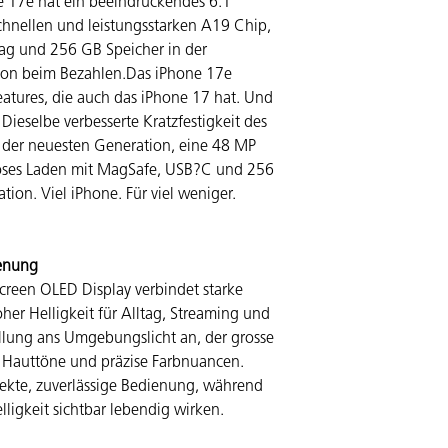
e 17e hat ein beeindruckendes 6.1"
chnellen und leistungsstarken A19 Chip,
Tag und 256 GB Speicher in der
chon beim Bezahlen.Das iPhone 17e
eatures, die auch das iPhone 17 hat. Und
Dieselbe ver­besserte Kratz­festigkeit des
der neu­esten Gene­ra­tion, eine 48 MP
­loses Laden mit MagSafe, USB?C und 256
ation. Viel iPhone. Für viel weniger.
ienung
creen OLED Display verbindet starke
her Helligkeit für Alltag, Streaming und
ellung ans Umgebungslicht an, der grosse
e Hauttöne und präzise Farbnuancen.
irekte, zuverlässige Bedienung, während
ligkeit sichtbar lebendig wirken.