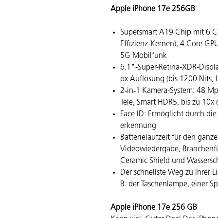
Apple iPhone 17e 256GB
Supersmart A19 Chip mit 6 C
Effizienz-Kernen), 4 Core GPU
5G Mobilfunk
6.1"-Super-Retina-XDR-Displ
px Auflösung (bis 1200 Nits, 
2‑in‑1 Kamera-System: 48 Mp
Tele, Smart HDR5, bis zu 10x 
Face ID: Ermög­licht durch di
erkennung
Batterielaufzeit für den ganz
Videowiedergabe, Branchenfüh
Ceramic Shield und Wassersc
Der schnellste Weg zu Ihrer Li
B. der Taschenlampe, einer S
Apple iPhone 17e 256 GB