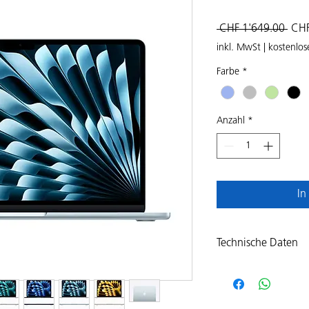
Stan
 CHF 1'649.00 
CHF
inkl. MwSt
|
kostenlos
Farbe
*
Anzahl
*
In
Technische Daten
Apple MacBook Air 15
(10C/10C), 24GB RA
Tastaturlayout (MC6J