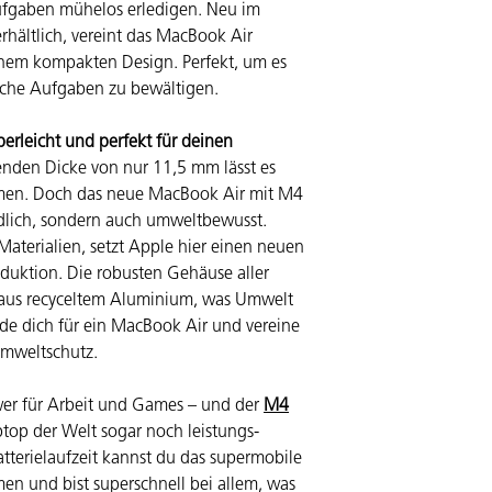
Aufgaben mühelos erledigen. Neu im
(USB-C, unterstütz
hältlich, vereint das MacBook Air
1080p FaceTime F
einem kompakten Design. Perfekt, um es
Gehäuse aus recyc
iche Aufgaben zu bewältigen.
Touch Trackpad, bi
Ladeanschluss
Betriebssystem: m
erleicht und perfekt für deinen
nden Dicke von nur 11,5 mm lässt es
hmen. Doch das neue MacBook Air mit M4
ndlich, sondern auch umweltbewusst.
Materialien, setzt Apple hier einen neuen
duktion. Die robusten Gehäuse aller
aus recyceltem Aluminium, was Umwelt
de dich für ein MacBook Air und vereine
Umweltschutz.
er für Arbeit und Games – und der
M4
top der Welt sogar noch leistungs­
atterie­laufzeit kannst du das supermobile
n und bist superschnell bei allem, was