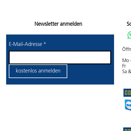
Newsletter anmelden
S
E-Mail-Adresse
*
Öffn
Mo 
Fr 
kostenlos anmelden
Sa 