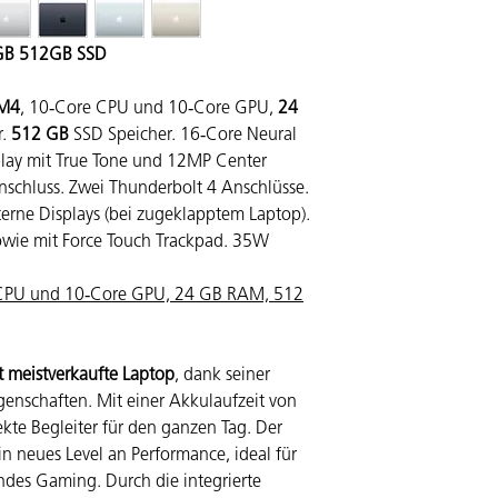
Apple MacBook Air 15
(10C/10C), 24GB RA
GB 512GB SSD
Schweizer Tastaturla
M4
, 10‑Core CPU und 10‑Core GPU,
24
Apple MacBook Air 15
r.
512 GB
SSD Speicher. 16‑Core Neural
(10C/10C), 24GB RA
play mit True Tone und 12MP Center
Tastaturlayout (MW1J
schluss. Zwei Thunderbolt 4 Anschlüsse.
terne Displays (bei zugeklapptem Laptop).
Apple MacBook Air 15
(10C/10C), 24GB RA
owie mit Force Touch Trackpad. 35W
Schweizer Tastaturla
CPU und 10‑Core GPU, 24 GB RAM, 512
MacBook Air 15" 202
15" MacBook Air. Entw
Apple M4 10-Kern-
t meistverkaufte Laptop
, dank seiner
und 6 Effizienz-K
enschaften. Mit einer Akkulaufzeit von
Engine
24 GB Arbeitsspei
fekte Begleiter für den ganzen Tag. Der
15.3"-Liquid-Retin
in neues Level an Performance, ideal für
einer Auflösung v
des Gaming. Durch die integrierte
802.11ax WLAN 6E,