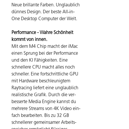
Neue brillante Farben.
Unglaublich
dünnes Design. Der beste All‑in-
One Desktop Computer der Welt.
Per­for­mance - Wahre Schönheit
kommt von innen.
Mit dem M4 Chip macht der iMac
einen Sprung bei der Per­for­mance
und den KI Fähig­keiten. Eine
schnel­lere CPU macht alles noch
schneller. Eine fort­schritt­liche GPU
mit Hard­ware be­schleunigtem
Raytracing liefert eine unglaub­lich
realistische Grafik. Durch die ver­
besserte Media Engine kannst du
mehrere Streams von 4K Video ein­
fach bear­beiten. Bis zu 32 GB
schnel­lerer gemein­samer Arbeits­