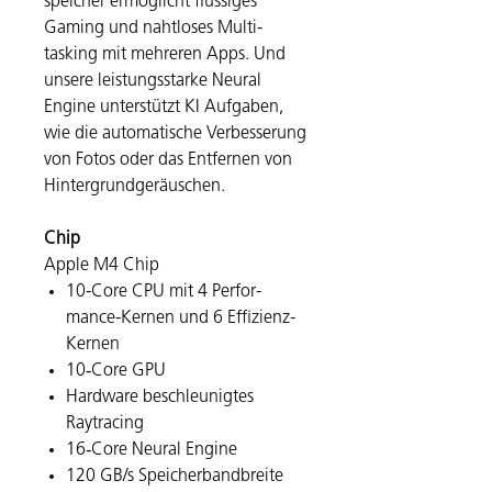
speicher ermög­licht flüssiges
Gaming und naht­loses Multi­
tasking mit mehreren Apps. Und
unsere leistungs­starke Neural
Engine unter­stützt KI Auf­gaben,
wie die auto­ma­tische Verbesserung
von Fotos oder das Entfernen von
Hinter­grund­geräuschen.
Chip
Apple M4 Chip
10-Core CPU mit 4 Per­for­
mance-Kernen und 6 Effizienz-
Kernen
10‑Core GPU
Hard­ware be­schleunigtes
Raytracing
16‑Core Neural Engine
120 GB/s Speicher­bandbreite