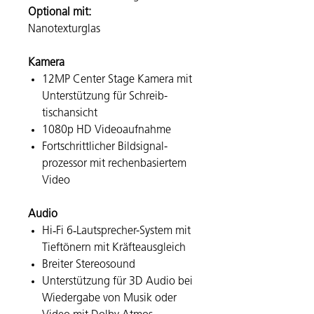
Optional mit:
Nano­texturglas
Kamera
12MP Center Stage Kamera mit
Unter­stüt­zung für Schreib­
tischansicht
1080p HD Video­auf­nahme
Fort­schrittlicher Bildsignal­
prozessor mit rechen­basiertem
Video
Audio
Hi‑Fi 6‑Laut­sprecher-System mit
Tief­tönern mit Kräfte­aus­gleich
Breiter Stereo­sound
Unter­stüt­zung für 3D Audio bei
Wieder­gabe von Musik oder