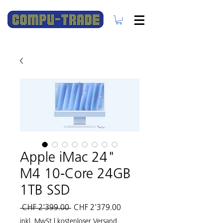
Apple iMac 24"
M4 10-Core 24GB
1TB SSD
Standardpreis
Sale-
 CHF 2'399.00 
CHF 2'379.00
Preis
inkl. MwSt
|
kostenloser Versand