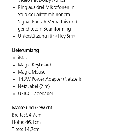
Video mit Dolby Atmos
Ring aus drei Mikro­fonen in
Studio­qualität mit hohem
Signal-Rausch-Verhältnis und
gerich­tetem Beam­forming
Unter­stüt­zung für «Hey Siri»
Lieferumfang
iMac
Magic Keyboard
Magic Mouse
143W Power Adapter (Netzteil)
Netzkabel (2 m)
USB‑C Ladekabel
Masse und Gewicht
Breite: 54,7cm
Höhe: 46,1cm
Tiefe: 14,7cm