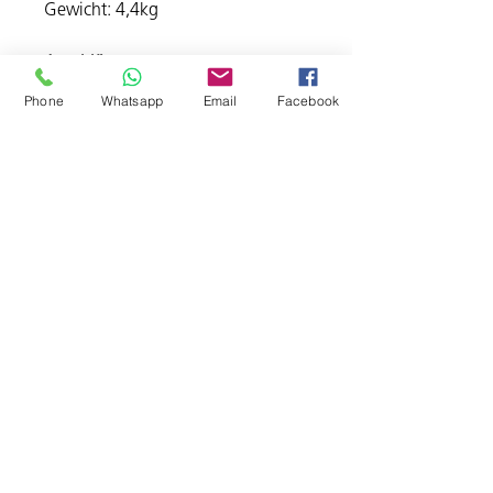
Gewicht: 4,4kg
Anschlüsse
Vier Thunderbolt 4 Anschlüsse mit
Phone
Whatsapp
Email
Facebook
Unter­stüt­zung für:
Thunderbolt 4 (bis zu 40 Gbit/s)
USB 4 (bis zu 40 Gbit/s)
USB 3.1 Gen 2 (bis zu 10 Gbit/s)
Dis­playPort
3,5 mm Kopf­hörer­anschluss mit
fort­schritt­licher Unter­stüt­zung
für Kopf­hörer mit hoher
Impedanz
Gigabit Ethernet
Eingabegeräte
Magic Keyboard mit Touch ID
Magic Mouse
Optional mit: