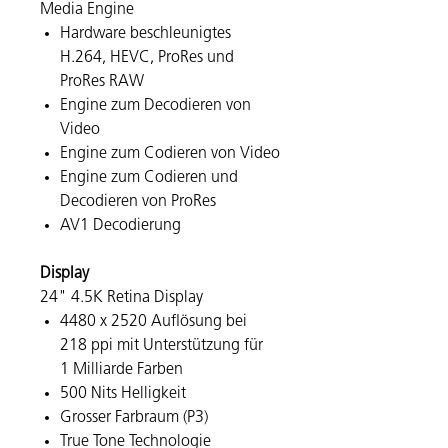
Media Engine
Hard­ware be­schleunigtes
H.264, HEVC, ProRes und
ProRes RAW
Engine zum Decodieren von
Video
Engine zum Codieren von Video
Engine zum Codieren und
Decodieren von ProRes
AV1 Decodierung
Display
24" 4.5K Retina Display
4480 x 2520 Auf­lösung bei
218 ppi mit Unter­stüt­zung für
1 Milliarde Farben
500 Nits Helligkeit
Grosser Farb­raum (P3)
True Tone Techno­lo­gie