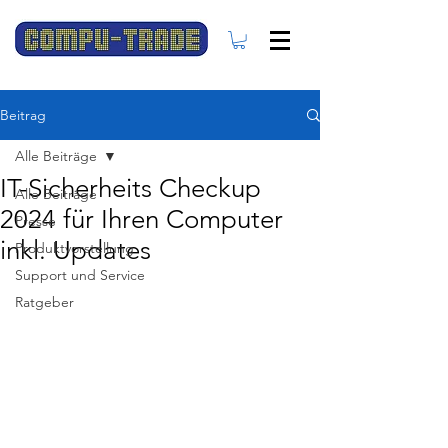
Beitrag
Alle Beiträge
IT-Sicherheits Checkup
Alle Beiträge
2024 für Ihren Computer
Presse
inkl. Updates
Produktvorstellung
Support und Service
Ratgeber