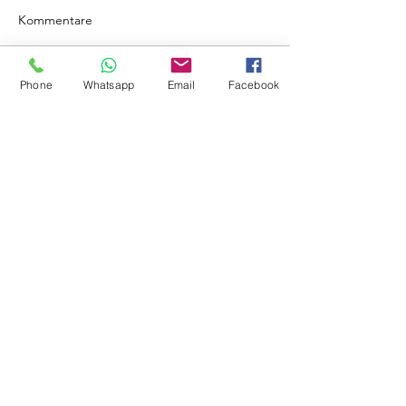
Kommentare
Phone
Whatsapp
Email
Facebook
Kommentar verfassen...
Standorte von Compu-Trade
Compu-Tra
de Wyss
IT-Support für Apple und Windows
Bergfeld 17
3325 Hettiswil
Schweiz
Compu-Trade IT AG