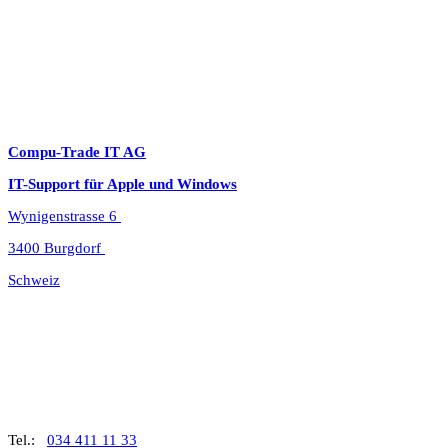
Kopfhöreranschluss, WLAN 7,
Bluetooth 6
Unterstützung für bis zu zwei
externe Displays
Zubehörkit
Software
Fotos, iMovie, GarageBand
Compu-Trade IT AG
Pages, Numbers, Keynote
macOS
IT-Support für Apple und Windows
Wynigenstrasse 6
3400 Burgdorf
Schweiz
Tel.:
034 411 11 33