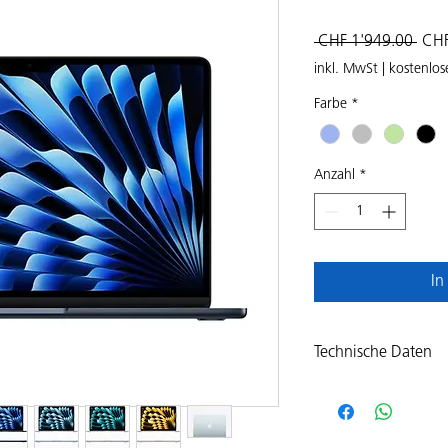
Stan
 CHF 1'949.00 
CHF
inkl. MwSt
|
kostenlos
Farbe
*
Anzahl
*
In
Technische Daten
MacBook Air 15,3" M
Core, 10-Core Grafik,
Hardware