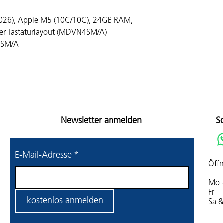
2026), Apple M5 (10C/10C), 24GB RAM,
zer Tastaturlayout (MDVN4SM/A)
4SM/A
Newsletter anmelden
S
E-Mail-Adresse
*
Öffn
Mo 
Fr 
kostenlos anmelden
Sa 