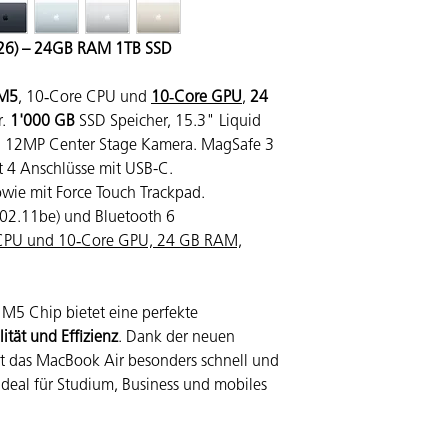
10‑Core CPU, 10‑C
24 GB gemeinsamer
1'000 GB SSD Spei
26) – 24GB RAM 1TB SSD
Netzteil nicht im 
Beleuchtetes Magi
M5
, 10‑Core CPU und
10‑Core GPU
,
24
(Deutsch/Französisc
r.
1'000 GB
SSD Speicher, 15.3" Liquid
Zwei Thunderbolt 
nd 12MP Center Stage Kamera. MagSafe 3
3,5 mm Kopfhörera
t 4 Anschlüsse mit USB-C.
Unterstützung für 
owie mit Force Touch Trackpad.
Zubehörkit
Software
02.11be) und Bluetooth 6
Fotos, iMovie, Ga
CPU und 10‑Core GPU, 24 GB RAM,
Pages, Numbers, K
macOS
M5 Chip bietet eine perfekte
ität und Effizienz
. Dank der neuen
tet das MacBook Air besonders schnell und
 ideal für Studium, Business und mobiles